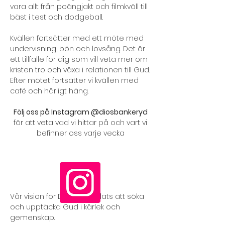
vara allt från poängjakt och filmkväll till
bäst i test och dodgeball.
Kvällen fortsätter med ett möte med
undervisning, bön och lovsång. Det är
ett tillfälle för dig som vill veta mer om
kristen tro och växa i relationen till Gud.
Efter mötet fortsätter vi kvällen med
café och härligt häng.
Följ oss på Instagram
@diosbankeryd
f
ör att veta vad vi hittar på och vart vi
befinner oss varje vecka
Vår vision för Dios är En plats att söka
och upptäcka Gud i kärlek och
gemenskap.