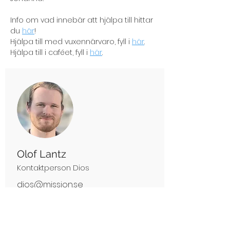
Info om vad innebär att hjälpa till hittar
du
här
!
Hjälpa till med vuxennärvaro, fyll i
här
.
Hjälpa till i caféet, fyll i
här
.
Olof Lantz
Kontaktperson Dios
dios@mission.se
076-645 99 01