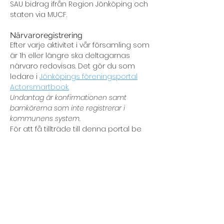
SAU bidrag ifrån Region Jönköping och
staten via MUCF.
Närvaroregistrering
Efter varje aktivitet i vår församling som
är 1h eller längre ska deltagarnas
närvaro redovisas. Det gör du som
ledare i
Jönköpings föreningsportal
Actorsmartbook.
Undantag är konfirmationen
samt
barnkörerna som inte registrerar i
kommunens system.
För att få tillträde till denna portal be
ansvarig ledare för din avdelning
kontakta Camilla Cederqvist.
Medlemsregistrering
Alla deltagare oavsett ålder, även
ledare, som deltar i vår verksamhet
skall vara registrerade i SAU Redo. Det
är SAU Redo som används av SAU
centralt för att söka regionala och