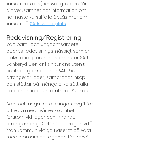
kursen hos oss.) Ansvarig ledare för
din verksamhet har information om
när nästa kurstillfälle är. Läs mer om
kursen på
SAUs webbplats
.
Redovisn
ing/Reg
istrering
Vårt barn- och ungdomsarbete
bedrivs redovisningsmässigt som en
självständig förening som heter SAU i
Bankeryd. Den är i sin tur ansluten till
centralorganisationen SAU. SAU
arrangerar läger, samordnar inköp
och stöttar på många olika sätt alla
lokalföreningar runtomkring i Sverige.
Barn och unga betalar ingen avgift för
att vara med i vår verksamhet,
förutom vid läger och liknande
arrangemang. Därför är bidragen vi får
ifrån kommun viktiga. Baserat på våra
medlemmars deltagande får också