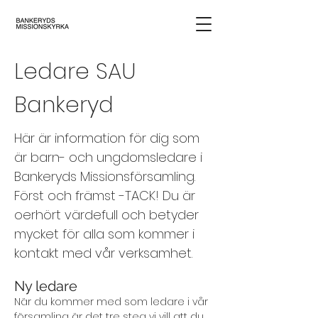
Ledare SAU
Bankeryd
Här är information för dig som
är barn- och ungdomsledare i
Bankeryds Missions
församling.
Först och främst -TACK! Du är
oerhört värdefull och betyder
mycket för alla som ko
mmer i
kontakt med vår verksamhet.
Ny led
are
När du kommer med som ledare i vår
församling är det tre steg vi vill att du