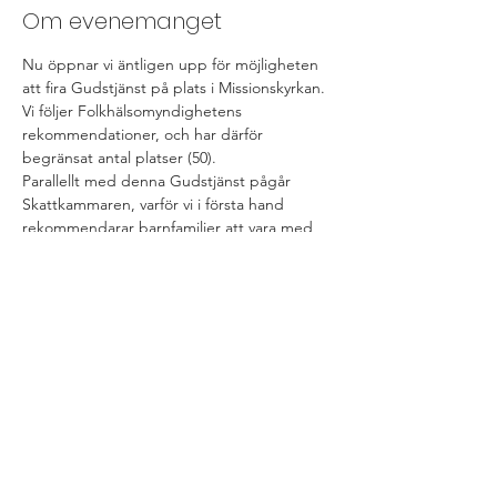
Om evenemanget
Nu öppnar vi äntligen upp för möjligheten 
att fira Gudstjänst på plats i Missionskyrkan. 
Vi följer Folkhälsomyndighetens 
rekommendationer, och har därför 
begränsat antal platser (50). 
Parallellt med denna Gudstjänst pågår 
Skattkammaren, varför vi i första hand 
rekommendarar barnfamiljer att vara med 
denna Gudstjänst. Gudstjänsten sänds 
också live på vår Youtubekanal. En andra 
Gudstjänst hålls också klockan 11:30 
(separat anmälan).
Dela detta evenemang