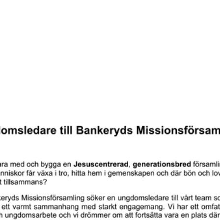
dom
Samlingar och grupper
Om oss
Regnbågens förskola